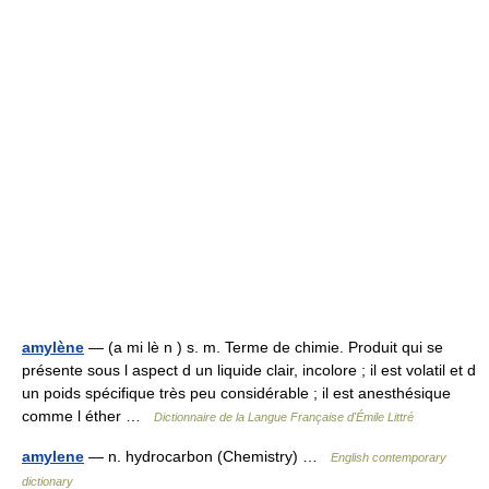
amylène
— (a mi lè n ) s. m. Terme de chimie. Produit qui se
présente sous l aspect d un liquide clair, incolore ; il est volatil et d
un poids spécifique très peu considérable ; il est anesthésique
comme l éther …
Dictionnaire de la Langue Française d'Émile Littré
amylene
— n. hydrocarbon (Chemistry) …
English contemporary
dictionary