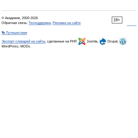
© Академик, 2000-2026
18+
Обратная связь:
Техподдержка
,
Реклама на сайте
👣 Путешествия
Экспорт словарей на сайты
, сделанные на PHP,
Joomla,
Drupal,
WordPress, MODx.