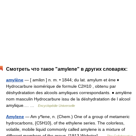
Смотреть что такое "amylene" в других словарях:
amylène
— [ amilɛn ] n. m. • 1844; du lat. amylum et ène ♦
Hydrocarbure isomérique de formule C2H10 , obtenu par
déshydratation des alcools amyliques correspondants. ● amylène
nom masculin Hydrocarbure issu de la déshydratation de l alcool
amylique.… …
Encyclopédie Universelle
Amylene
— Am y*lene, n. (Chem.) One of a group of metameric
hydrocarbons, {C5H10}, of the ethylene series. The colorless,
volatile, mobile liquid commonly called amylene is a mixture of
different members of the group. [1913 Webster] …