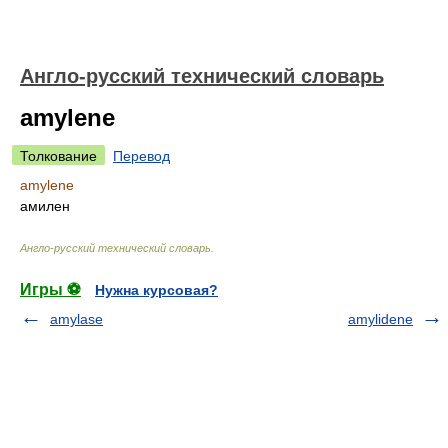
Англо-русский технический словарь
amylene
Толкование
Перевод
amylene
амилен
Англо-русский технический словарь
.
Игры ⚽
Нужна курсовая?
amylase
amylidene