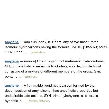
amylene
— /am euh leen /, n. Chem. any of five unsaturated
isomeric hydrocarbons having the formula C5H10. [1855 60; AMYL
+ ENE] * * * …
Universalium
amylene
— noun a) One of a group of metameric hydrocarbons,
CH, of the ethylene series. b) A colorless, volatile, mobile liquid
consisting of a mixture of different members of the group. Syn:
pentene …
Wiktionary
amylene
— A flammable liquid hydrocarbon formed by the
decomposition of amyl alcohol; has anesthetic properties but
undesirable side actions. SYN: trimethylethylene. a. chloral a
hypnotic. a …
Medical dictionary