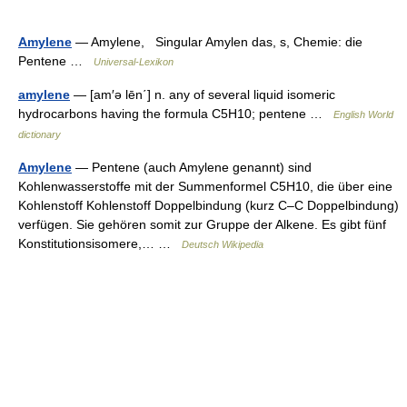
Amylene
— Amylene, Singular Amylen das, s, Chemie: die
Pentene …
Universal-Lexikon
amylene
— [am′ə lēn΄] n. any of several liquid isomeric
hydrocarbons having the formula C5H10; pentene …
English World
dictionary
Amylene
— Pentene (auch Amylene genannt) sind
Kohlenwasserstoffe mit der Summenformel C5H10, die über eine
Kohlenstoff Kohlenstoff Doppelbindung (kurz C–C Doppelbindung)
verfügen. Sie gehören somit zur Gruppe der Alkene. Es gibt fünf
Konstitutionsisomere,… …
Deutsch Wikipedia